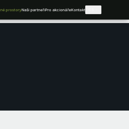
né prostory
Naši partneři
Pro akcionáře
Kontakt
CS