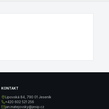
KONTAKT
Lipovská 84
, 790 01 Jeseník
+420 602 521 256
jan.matejovsky@jesip.cz