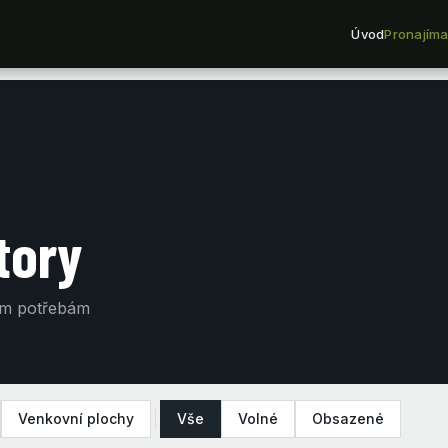
Úvod
Pronajíma
tory
im potřebám
Venkovní plochy
Vše
Volné
Obsazené