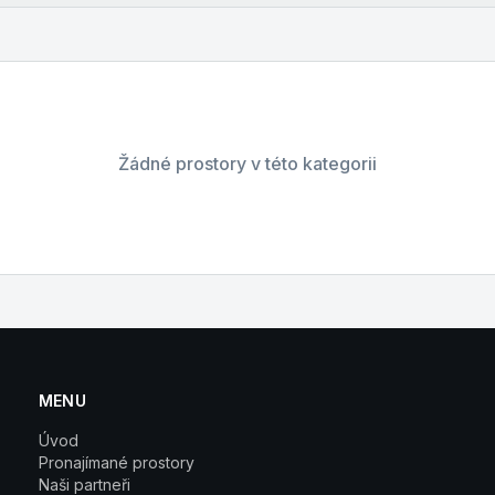
Žádné prostory v této kategorii
MENU
Úvod
Pronajímané prostory
Naši partneři