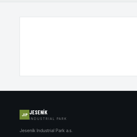
JESENÍK
JIP
INDUSTRIAL PARK
Jeseník Industrial Park a.s.