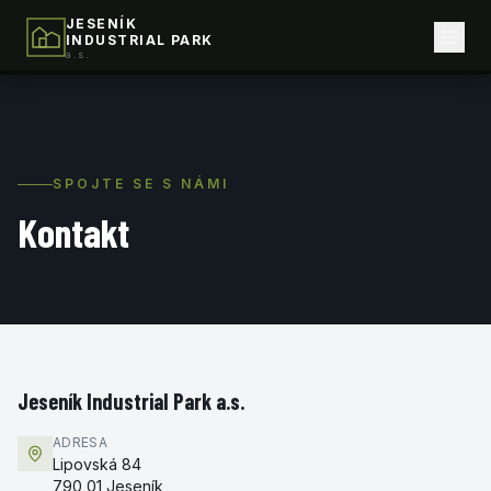
JESENÍK
INDUSTRIAL PARK
a.s.
SPOJTE SE S NÁMI
Kontakt
Jeseník Industrial Park a.s.
ADRESA
Lipovská 84
790 01 Jeseník