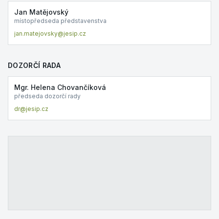
Jan Matějovský
místopředseda představenstva
jan.matejovsky@jesip.cz
DOZORČÍ RADA
Mgr. Helena Chovančíková
předseda dozorčí rady
dr@jesip.cz