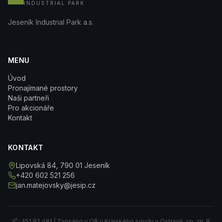
INDUSTRIAL PARK
Jeseník Industrial Park a.s.
MENU
Úvod
Pronajímané prostory
Naši partneři
Pro akcionáře
Kontakt
KONTAKT
Lipovská 84
, 790 01 Jeseník
+420 602 521 256
jan.matejovsky@jesip.cz
IČ: 451 92 481 | Zapsáno v OR u Krajského soudu v Ostravě, sp. zn. B