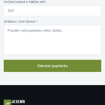
POŽADOVANÁ VÝMĚRA (M²)
ZPRÁVA / POPTÁVKA
*
Odeslat poptávku
JESENÍK
JIP