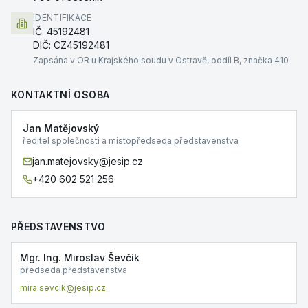
IDENTIFIKACE
IČ:
45192481
DIČ:
CZ45192481
Zapsána v OR u Krajského soudu v Ostravě, oddíl B, značka 410
KONTAKTNÍ OSOBA
Jan Matějovský
ředitel společnosti a místopředseda představenstva
jan.matejovsky@jesip.cz
+420 602 521 256
PŘEDSTAVENSTVO
Mgr. Ing. Miroslav Ševčík
předseda představenstva
mira.sevcik@jesip.cz